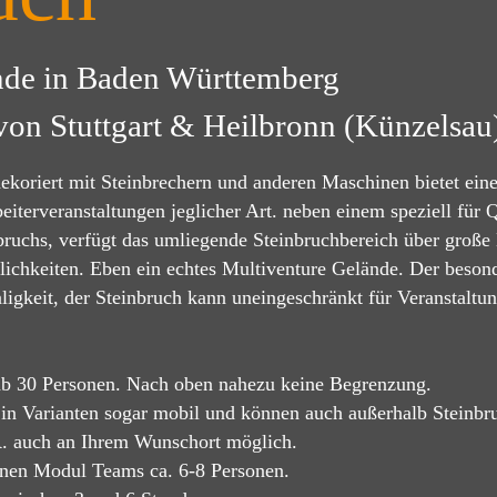
nde in Baden Württemberg
von Stuttgart & Heilbronn (Künzelsau
dekoriert mit Steinbrechern und anderen Maschinen bietet ei
iterveranstaltungen jeglicher Art. neben einem speziell für
bruchs, verfügt das umliegende Steinbruchbereich über große
ichkeiten. Eben ein echtes Multiventure Gelände. Der besond
aligkeit, der Steinbruch kann uneingeschränkt für Veranstaltu
 ab 30 Personen. Nach oben nahezu keine Begrenzung.
in Varianten sogar mobil und können auch außerhalb Steinbr
.R. auch an Ihrem Wunschort möglich.
lnen Modul Teams ca. 6-8 Personen.